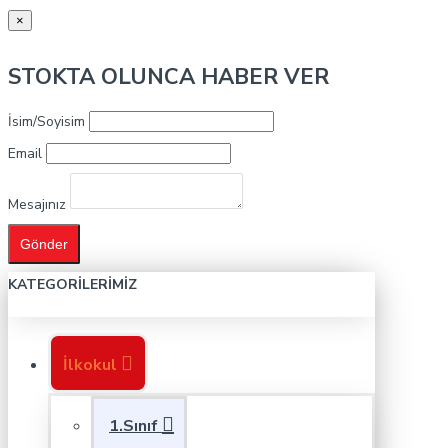
×
STOKTA OLUNCA HABER VER
İsim/Soyisim
Email
Mesajınız
Gönder
KATEGORILERIMIZ
İlkokul
1.Sınıf