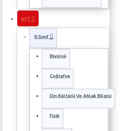
AYT
9.Sınıf
Biyoloji
Coğrafya
Din Kültürü Ve Ahlak Bilgisi
Fizik