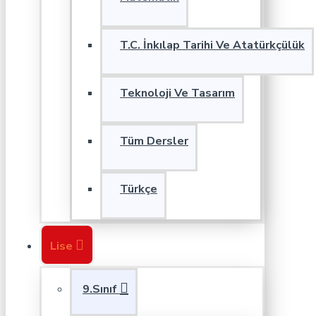
T.C. İnkılap Tarihi Ve Atatürkçülük
Teknoloji Ve Tasarım
Tüm Dersler
Türkçe
Lise
9.Sınıf