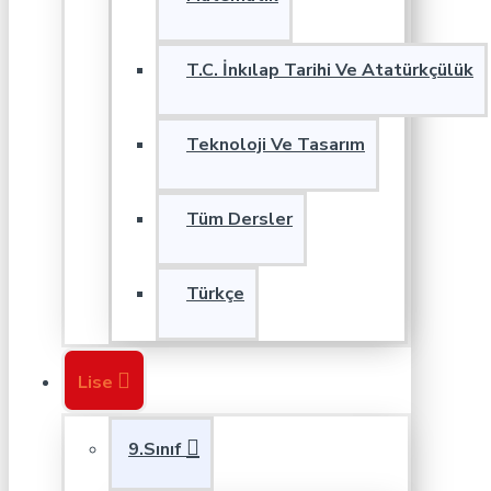
T.C. İnkılap Tarihi Ve Atatürkçülük
Teknoloji Ve Tasarım
Tüm Dersler
Türkçe
Lise
9.Sınıf