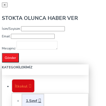
×
STOKTA OLUNCA HABER VER
İsim/Soyisim
Email
Mesajınız
Gönder
KATEGORILERIMIZ
İlkokul
1.Sınıf