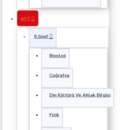
AYT
9.Sınıf
Biyoloji
Coğrafya
Din Kültürü Ve Ahlak Bilgisi
Fizik