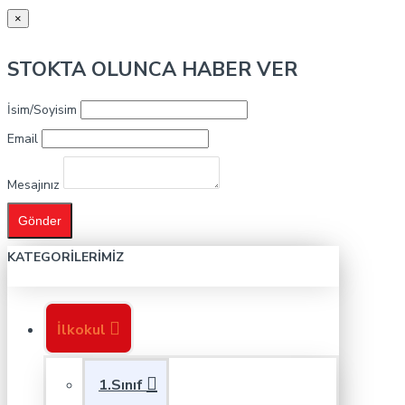
×
STOKTA OLUNCA HABER VER
İsim/Soyisim
Email
Mesajınız
Gönder
KATEGORILERIMIZ
İlkokul
1.Sınıf