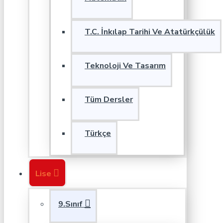
T.C. İnkılap Tarihi Ve Atatürkçülük
Teknoloji Ve Tasarım
Tüm Dersler
Türkçe
Lise
9.Sınıf