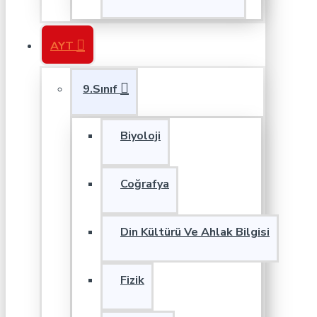
AYT
9.Sınıf
Biyoloji
Coğrafya
Din Kültürü Ve Ahlak Bilgisi
Fizik