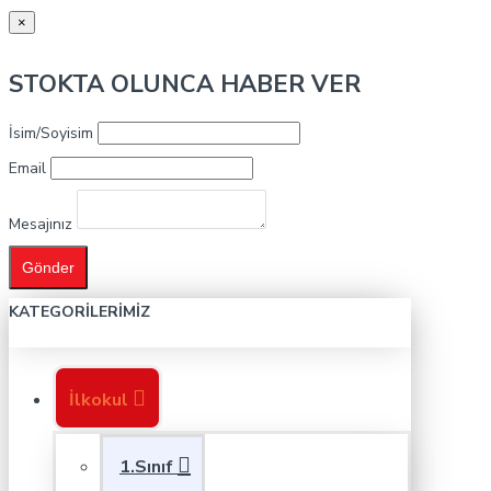
×
STOKTA OLUNCA HABER VER
İsim/Soyisim
Email
Mesajınız
Gönder
KATEGORILERIMIZ
İlkokul
1.Sınıf