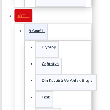
AYT
9.Sınıf
Biyoloji
Coğrafya
Din Kültürü Ve Ahlak Bilgisi
Fizik