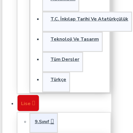
T.C. İnkılap Tarihi Ve Atatürkçülük
Teknoloji Ve Tasarım
Tüm Dersler
Türkçe
Lise
9.Sınıf