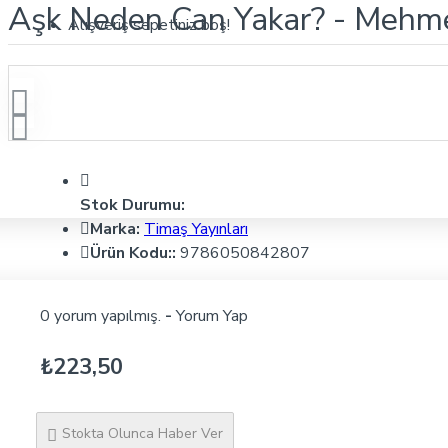
Aşk Neden Can Yakar? - Mehmet 
Alışveriş sepetiniz boş!
Stok Durumu:
Marka:
Timaş Yayınları
Ürün Kodu::
9786050842807
0 yorum yapılmış.
-
Yorum Yap
₺223,50
Stokta Olunca Haber Ver