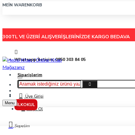
MEIN WARENKORB
300TL VE ÜZERİ ALIŞVERİŞLERİNİZDE
KARGO BEDAVA
Whatsapp İletişim: 0850 303 84 05
Siparişlerim
Hakkımızda
Menu
İletişim
Üye Girişi
Menu
İLKOKUL
Kayıt Ol
Aşk Neden Can Yakar? - Mehmet Yıldız - Timaş Yayınları
Sepetim