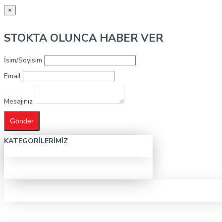
×
STOKTA OLUNCA HABER VER
İsim/Soyisim
Email
Mesajınız
Gönder
KATEGORILERIMIZ