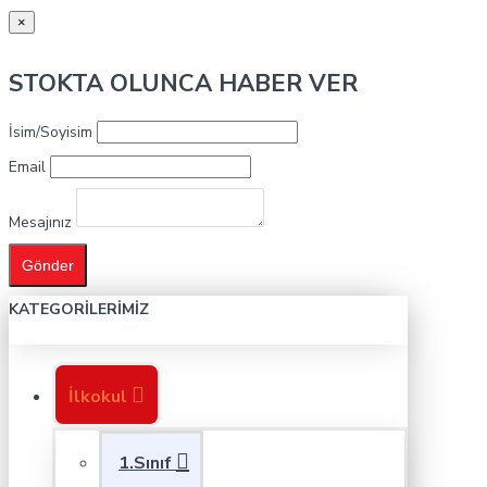
×
STOKTA OLUNCA HABER VER
İsim/Soyisim
Email
Mesajınız
Gönder
KATEGORILERIMIZ
İlkokul
1.Sınıf