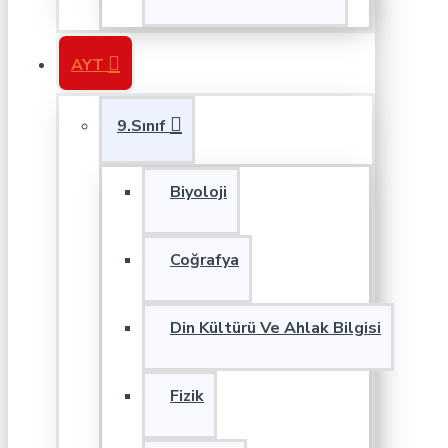
AYT
9.Sınıf
Biyoloji
Coğrafya
Din Kültürü Ve Ahlak Bilgisi
Fizik