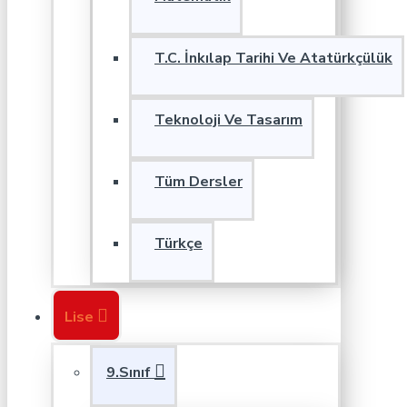
T.C. İnkılap Tarihi Ve Atatürkçülük
Teknoloji Ve Tasarım
Tüm Dersler
Türkçe
Lise
9.Sınıf