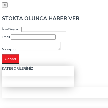
×
STOKTA OLUNCA HABER VER
İsim/Soyisim
Email
Mesajınız
Gönder
KATEGORILERIMIZ