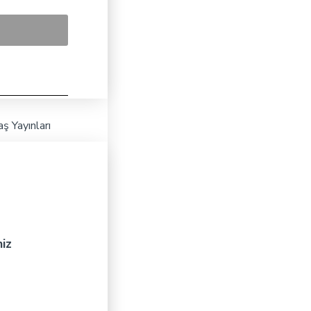
ş Yayınları
niz