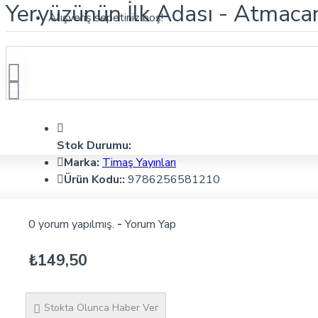
Yeryüzünün İlk Adası - Atmacan
Alışveriş sepetiniz boş!
Stok Durumu:
Marka:
Timaş Yayınları
Ürün Kodu::
9786256581210
0 yorum yapılmış.
-
Yorum Yap
₺149,50
Stokta Olunca Haber Ver