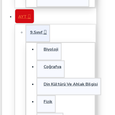
AYT
9.Sınıf
Biyoloji
Coğrafya
Din Kültürü Ve Ahlak Bilgisi
Fizik