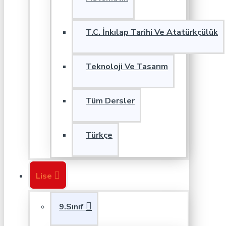
T.C. İnkılap Tarihi Ve Atatürkçülük
Teknoloji Ve Tasarım
Tüm Dersler
Türkçe
Lise
9.Sınıf