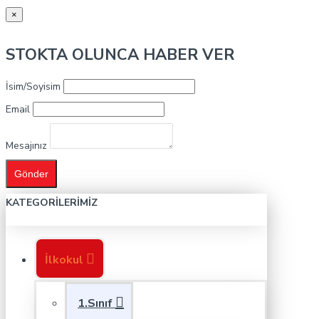
×
STOKTA OLUNCA HABER VER
İsim/Soyisim
Email
Mesajınız
Gönder
KATEGORILERIMIZ
İlkokul
1.Sınıf