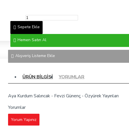
Sepete Ekle
Hemen Satın Al
Alışveriş Listeme Ekle
ÜRÜN BILGISI
YORUMLAR
Aya Kurdum Salıncak - Fevzi Günenç - Özyürek Yayınları
Yorumlar
Yorum Yapınız