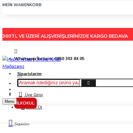
MEIN WARENKORB
300TL VE ÜZERİ ALIŞVERİŞLERİNİZDE
KARGO BEDAVA
Whatsapp İletişim: 0850 303 84 05
Siparişlerim
Hakkımızda
Menu
İletişim
Üye Girişi
Menu
İLKOKUL
Kayıt Ol
Aya Kurdum Salıncak - Fevzi Günenç - Özyürek Yayınları
Sepetim