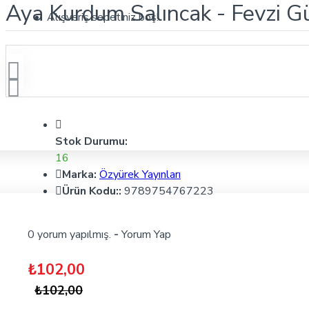
Aya Kurdum Salıncak - Fevzi Gü
Alışveriş sepetiniz boş!
Stok Durumu:
16
Marka:
Özyürek Yayınları
Ürün Kodu::
9789754767223
0 yorum yapılmış.
-
Yorum Yap
₺102,00
₺102,00