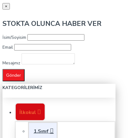
×
STOKTA OLUNCA HABER VER
İsim/Soyisim
Email
Mesajınız
Gönder
KATEGORILERIMIZ
İlkokul
1.Sınıf