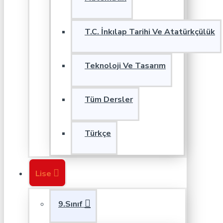
T.C. İnkılap Tarihi Ve Atatürkçülük
Teknoloji Ve Tasarım
Tüm Dersler
Türkçe
Lise
9.Sınıf