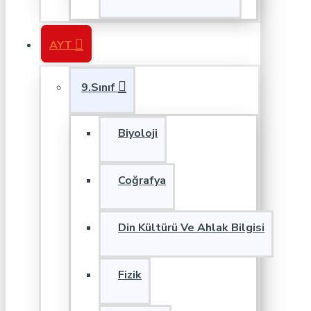
AYT
9.Sınıf
Biyoloji
Coğrafya
Din Kültürü Ve Ahlak Bilgisi
Fizik