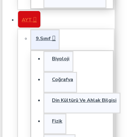
AYT
9.Sınıf
Biyoloji
Coğrafya
Din Kültürü Ve Ahlak Bilgisi
Fizik