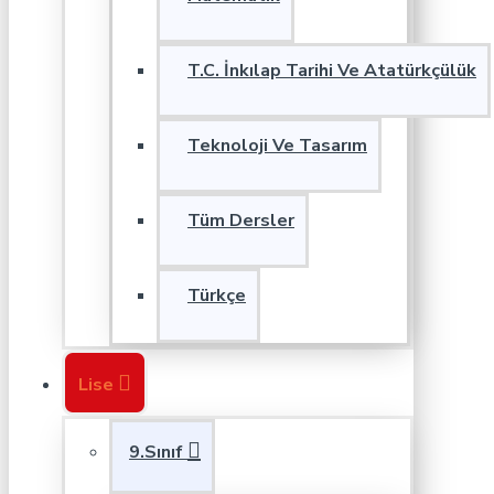
T.C. İnkılap Tarihi Ve Atatürkçülük
Teknoloji Ve Tasarım
Tüm Dersler
Türkçe
Lise
9.Sınıf