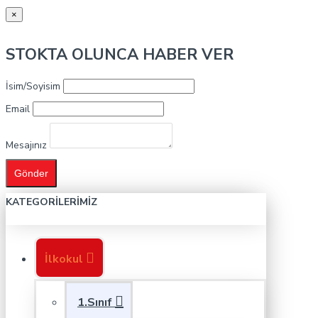
×
STOKTA OLUNCA HABER VER
İsim/Soyisim
Email
Mesajınız
Gönder
KATEGORILERIMIZ
İlkokul
1.Sınıf