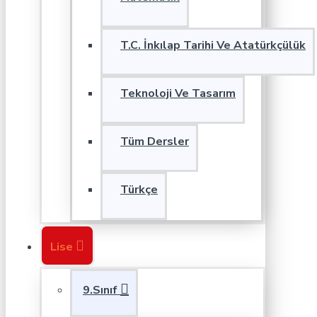
T.C. İnkılap Tarihi Ve Atatürkçülük
Teknoloji Ve Tasarım
Tüm Dersler
Türkçe
Lise
9.Sınıf