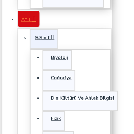
AYT
9.Sınıf
Biyoloji
Coğrafya
Din Kültürü Ve Ahlak Bilgisi
Fizik