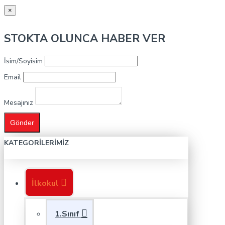
×
STOKTA OLUNCA HABER VER
İsim/Soyisim
Email
Mesajınız
Gönder
KATEGORILERIMIZ
İlkokul
1.Sınıf