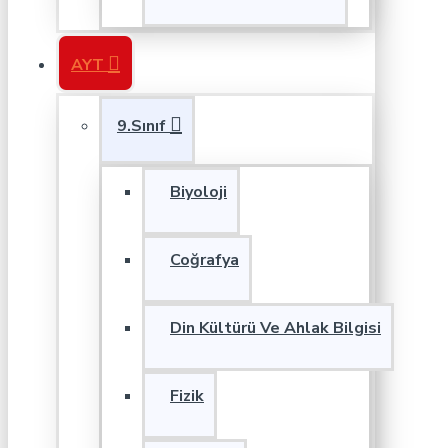
AYT
9.Sınıf
Biyoloji
Coğrafya
Din Kültürü Ve Ahlak Bilgisi
Fizik