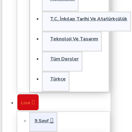
T.C. İnkılap Tarihi Ve Atatürkçülük
Teknoloji Ve Tasarım
Tüm Dersler
Türkçe
Lise
9.Sınıf