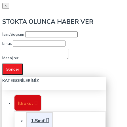
×
STOKTA OLUNCA HABER VER
İsim/Soyisim
Email
Mesajınız
Gönder
KATEGORILERIMIZ
İlkokul
1.Sınıf