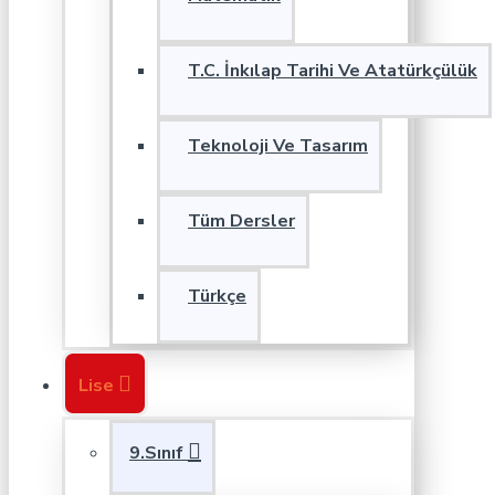
T.C. İnkılap Tarihi Ve Atatürkçülük
Teknoloji Ve Tasarım
Tüm Dersler
Türkçe
Lise
9.Sınıf