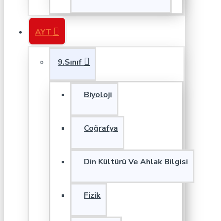
AYT
9.Sınıf
Biyoloji
Coğrafya
Din Kültürü Ve Ahlak Bilgisi
Fizik