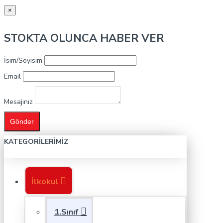
×
STOKTA OLUNCA HABER VER
İsim/Soyisim
Email
Mesajınız
Gönder
KATEGORILERIMIZ
İlkokul
1.Sınıf