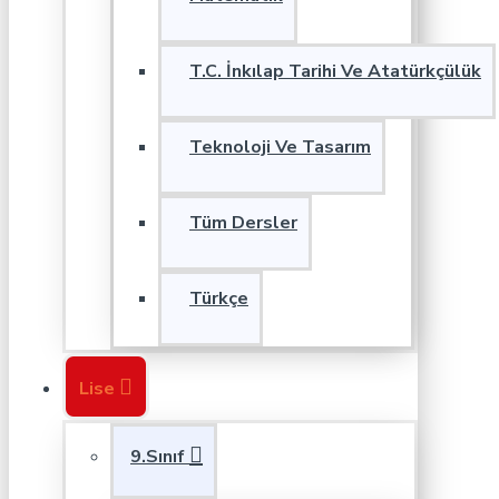
T.C. İnkılap Tarihi Ve Atatürkçülük
Teknoloji Ve Tasarım
Tüm Dersler
Türkçe
Lise
9.Sınıf