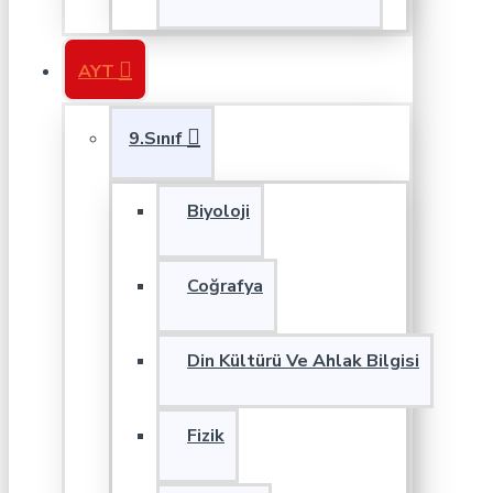
AYT
9.Sınıf
Biyoloji
Coğrafya
Din Kültürü Ve Ahlak Bilgisi
Fizik