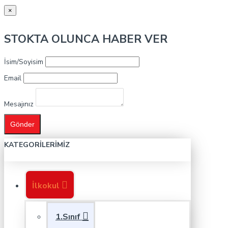
×
STOKTA OLUNCA HABER VER
İsim/Soyisim
Email
Mesajınız
Gönder
KATEGORILERIMIZ
İlkokul
1.Sınıf