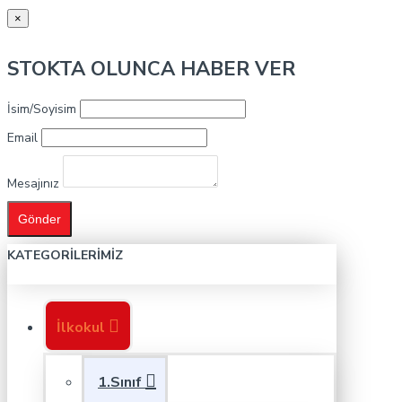
×
STOKTA OLUNCA HABER VER
İsim/Soyisim
Email
Mesajınız
Gönder
KATEGORILERIMIZ
İlkokul
1.Sınıf