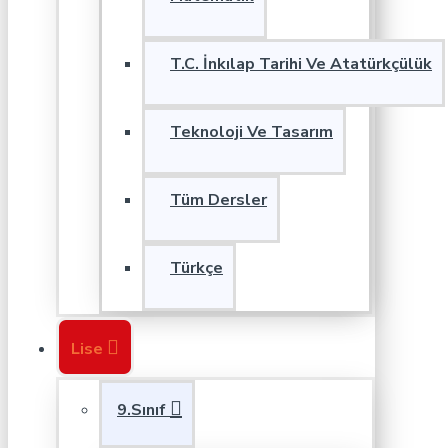
T.C. İnkılap Tarihi Ve Atatürkçülük
Teknoloji Ve Tasarım
Tüm Dersler
Türkçe
Lise
9.Sınıf