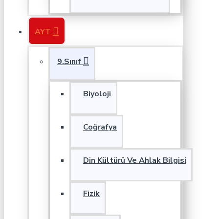
AYT
9.Sınıf
Biyoloji
Coğrafya
Din Kültürü Ve Ahlak Bilgisi
Fizik