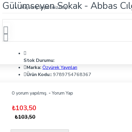
Gülümseyen Sokak - Abbas Cılg
Alışveriş sepetiniz boş!
Stok Durumu:
Marka:
Özyürek Yayınları
Ürün Kodu::
9789754768367
0 yorum yapılmış.
-
Yorum Yap
₺103,50
₺103,50