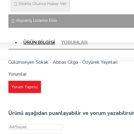
Stokta Olunca Haber Ver
Alışveriş Listeme Ekle
ÜRÜN BILGISI
YORUMLAR
Gülümseyen Sokak - Abbas Cılga - Özyürek Yayınları
Yorumlar
Yorum Yapınız
Ürünü aşağıdan puanlayabilir ve yorum yazabilirsi