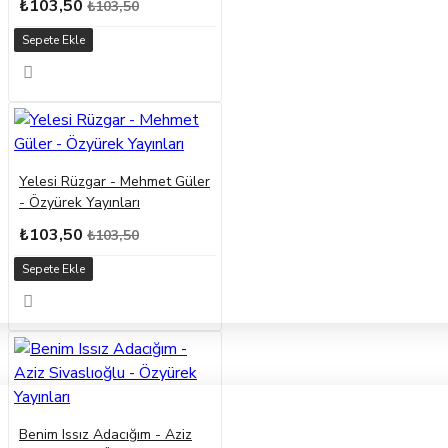
₺103,50
₺103,50
Sepete Ekle
Yelesi Rüzgar - Mehmet Güler
- Özyürek Yayınları
₺103,50
₺103,50
Sepete Ekle
Benim Issız Adacığım - Aziz