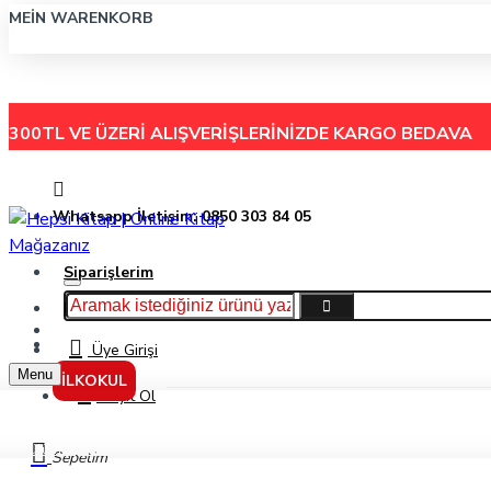
MEIN WARENKORB
300TL VE ÜZERİ ALIŞVERİŞLERİNİZDE
KARGO BEDAVA
Whatsapp İletişim: 0850 303 84 05
Siparişlerim
Hakkımızda
Menu
İletişim
Üye Girişi
Menu
İLKOKUL
Kayıt Ol
Gülümseyen Sokak - Abbas Cılga - Özyürek Yayınları
Sepetim