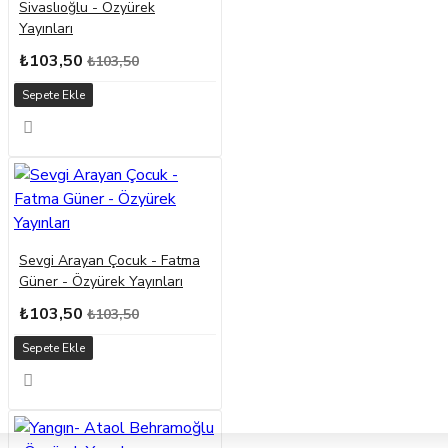
Sivaslıoğlu - Özyürek
Yayınları
₺103,50
₺103,50
Sepete Ekle
Sevgi Arayan Çocuk - Fatma
Güner - Özyürek Yayınları
₺103,50
₺103,50
Sepete Ekle