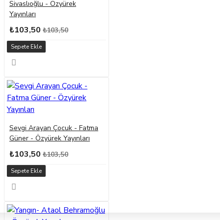
Sivaslıoğlu - Özyürek
Yayınları
₺103,50
₺103,50
Sepete Ekle
Sevgi Arayan Çocuk - Fatma
Güner - Özyürek Yayınları
₺103,50
₺103,50
Sepete Ekle