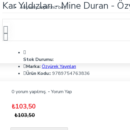
Kar Yıldızları - Mine Duran - Öz
Alışveriş sepetiniz boş!
Stok Durumu:
Marka:
Özyürek Yayınları
Ürün Kodu::
9789754763836
0 yorum yapılmış.
-
Yorum Yap
₺103,50
₺103,50