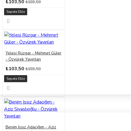
₺103,50
₺103,50
Sepete Ekle
Yelesi Rüzgar - Mehmet Güler
- Özyürek Yayınları
₺103,50
₺103,50
Sepete Ekle
Benim Issız Adacığım - Aziz