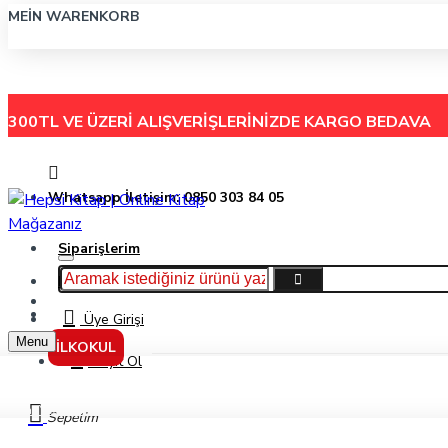
MEIN WARENKORB
300TL VE ÜZERİ ALIŞVERİŞLERİNİZDE
KARGO BEDAVA
Whatsapp İletişim: 0850 303 84 05
Siparişlerim
Hakkımızda
Menu
İletişim
Üye Girişi
Menu
İLKOKUL
Kayıt Ol
Kar Yıldızları - Mine Duran - Özyürek Yayınları
Sepetim