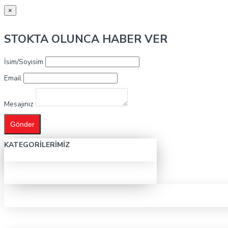
×
STOKTA OLUNCA HABER VER
İsim/Soyisim
Email
Mesajınız
Gönder
KATEGORILERIMIZ