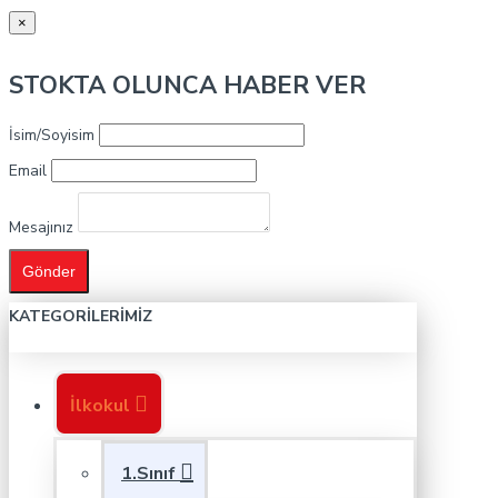
×
STOKTA OLUNCA HABER VER
İsim/Soyisim
Email
Mesajınız
Gönder
KATEGORILERIMIZ
İlkokul
1.Sınıf