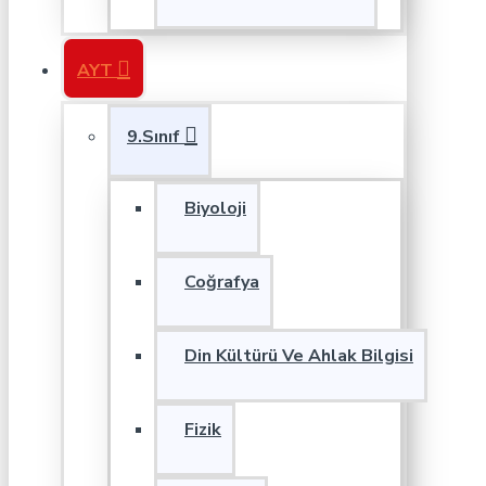
AYT
9.Sınıf
Biyoloji
Coğrafya
Din Kültürü Ve Ahlak Bilgisi
Fizik