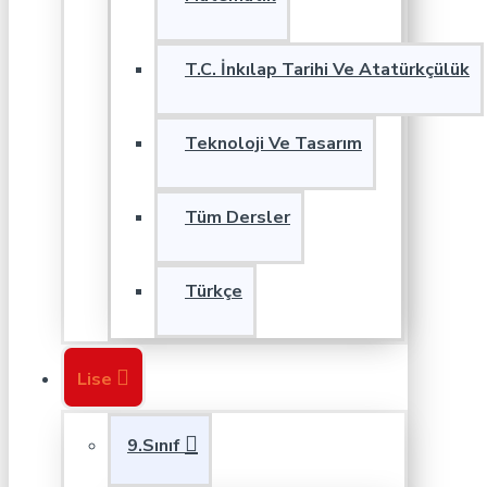
T.C. İnkılap Tarihi Ve Atatürkçülük
Teknoloji Ve Tasarım
Tüm Dersler
Türkçe
Lise
9.Sınıf