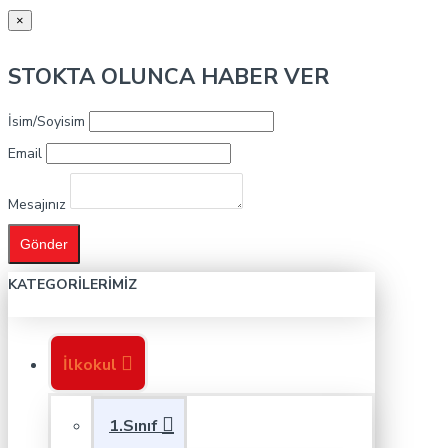
×
STOKTA OLUNCA HABER VER
İsim/Soyisim
Email
Mesajınız
Gönder
KATEGORILERIMIZ
İlkokul
1.Sınıf