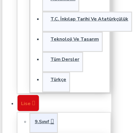
T.C. İnkılap Tarihi Ve Atatürkçülük
Teknoloji Ve Tasarım
Tüm Dersler
Türkçe
Lise
9.Sınıf