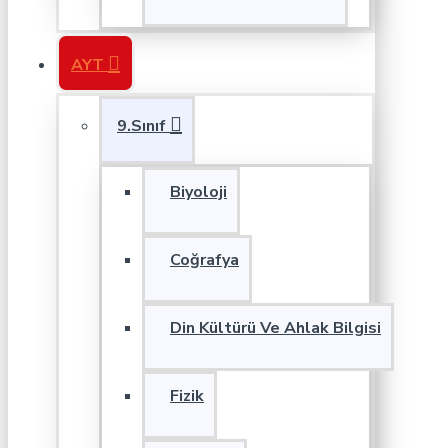
AYT
9.Sınıf
Biyoloji
Coğrafya
Din Kültürü Ve Ahlak Bilgisi
Fizik