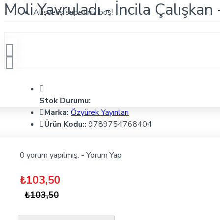
Moli Yavruladı - İncila Çalışkan
Alışveriş sepetiniz boş!
Stok Durumu:
Marka:
Özyürek Yayınları
Ürün Kodu::
9789754768404
0 yorum yapılmış.
-
Yorum Yap
₺103,50
₺103,50