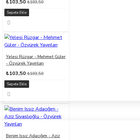
₺103,50
₺103,50
Sepete Ekle
Yelesi Rüzgar - Mehmet Güler
- Özyürek Yayınları
₺103,50
₺103,50
Sepete Ekle
Benim Issız Adacığım - Aziz