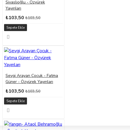
Sivaslıoğlu - Özyürek
Yayınları
₺103,50
₺103,50
Sepete Ekle
Sevgi Arayan Çocuk - Fatma
Güner - Özyürek Yayınları
₺103,50
₺103,50
Sepete Ekle