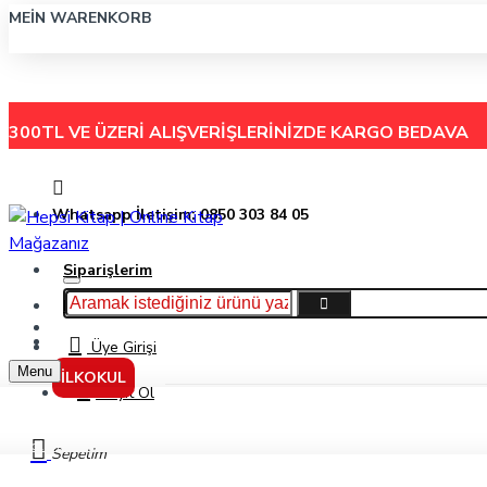
MEIN WARENKORB
300TL VE ÜZERİ ALIŞVERİŞLERİNİZDE
KARGO BEDAVA
Whatsapp İletişim: 0850 303 84 05
Siparişlerim
Hakkımızda
Menu
İletişim
Üye Girişi
Menu
İLKOKUL
Kayıt Ol
Moli Yavruladı - İncila Çalışkan - Özyürek Yayınları
Sepetim