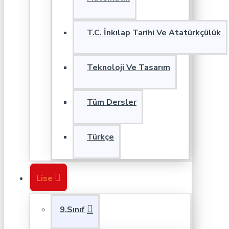
T.C. İnkılap Tarihi Ve Atatürkçülük
Teknoloji Ve Tasarım
Tüm Dersler
Türkçe
Lise
9.Sınıf