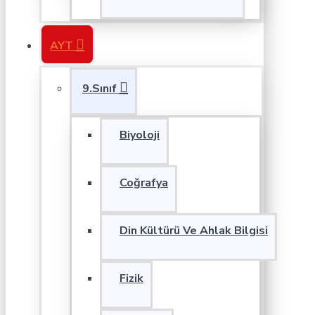
AYT
9.Sınıf
Biyoloji
Coğrafya
Din Kültürü Ve Ahlak Bilgisi
Fizik