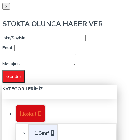
×
STOKTA OLUNCA HABER VER
İsim/Soyisim
Email
Mesajınız
Gönder
KATEGORILERIMIZ
İlkokul
1.Sınıf