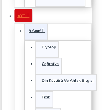
AYT
9.Sınıf
Biyoloji
Coğrafya
Din Kültürü Ve Ahlak Bilgisi
Fizik