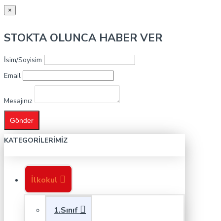
×
STOKTA OLUNCA HABER VER
İsim/Soyisim
Email
Mesajınız
Gönder
KATEGORILERIMIZ
İlkokul
1.Sınıf