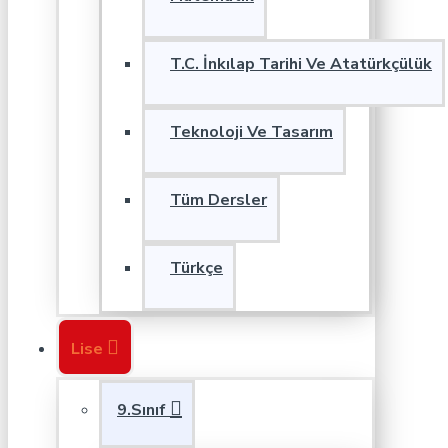
T.C. İnkılap Tarihi Ve Atatürkçülük
Teknoloji Ve Tasarım
Tüm Dersler
Türkçe
Lise
9.Sınıf