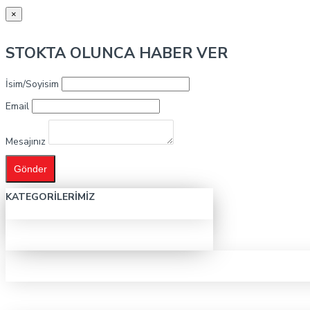
×
STOKTA OLUNCA HABER VER
İsim/Soyisim
Email
Mesajınız
Gönder
KATEGORILERIMIZ