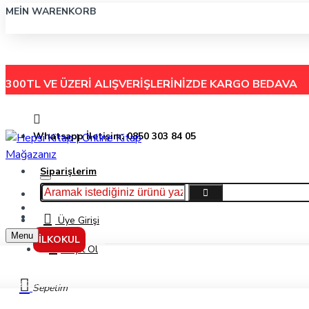
MEIN WARENKORB
300TL VE ÜZERİ ALIŞVERİŞLERİNİZDE
KARGO BEDAVA
Whatsapp İletişim: 0850 303 84 05
Siparişlerim
Hakkımızda
Menu
İletişim
Üye Girişi
Menu
İLKOKUL
Kayıt Ol
Stabilo Boss Fosforlu Kalem Yeşil
Sepetim