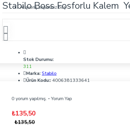
Stabilo Boss Fosforlu Kalem Ye
Alışveriş sepetiniz boş!
Stok Durumu:
311
Marka:
Stabilo
Ürün Kodu::
4006381333641
0 yorum yapılmış.
-
Yorum Yap
₺135,50
₺135,50