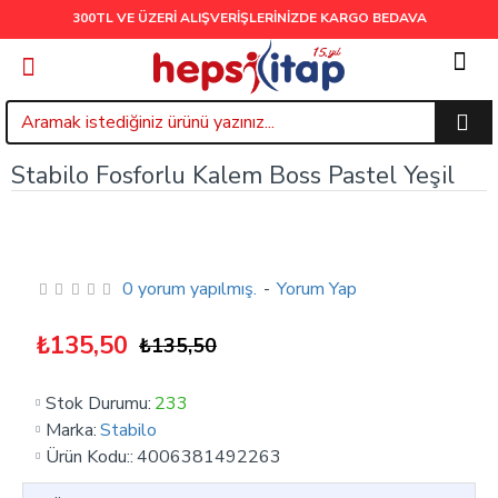
300TL VE ÜZERİ ALIŞVERİŞLERİNİZDE
KARGO BEDAVA
Stabilo Fosforlu Kalem Boss Pastel Yeşil
0 yorum yapılmış.
-
Yorum Yap
₺135,50
₺135,50
Stok Durumu:
233
Marka:
Stabilo
Ürün Kodu::
4006381492263