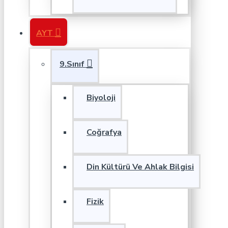
AYT
9.Sınıf
Biyoloji
Coğrafya
Din Kültürü Ve Ahlak Bilgisi
Fizik