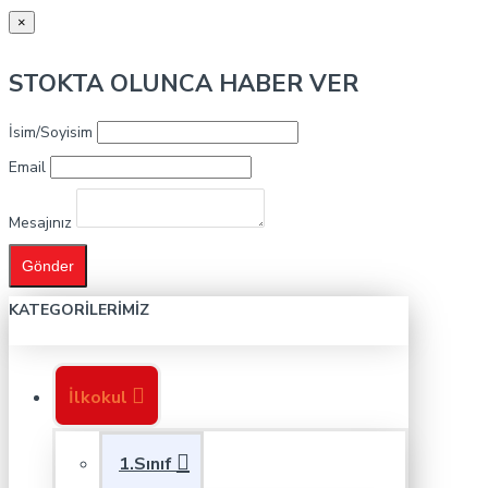
×
STOKTA OLUNCA HABER VER
İsim/Soyisim
Email
Mesajınız
Gönder
KATEGORILERIMIZ
İlkokul
1.Sınıf