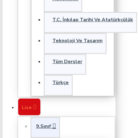
T.C. İnkılap Tarihi Ve Atatürkçülük
Teknoloji Ve Tasarım
Tüm Dersler
Türkçe
Lise
9.Sınıf