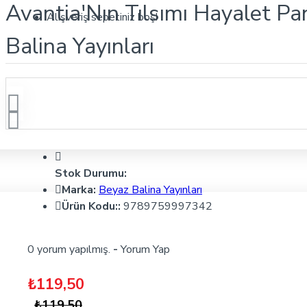
Avantia'Nın Tılsımı Hayalet P
Alışveriş sepetiniz boş!
Balina Yayınları
Stok Durumu:
Marka:
Beyaz Balina Yayınları
Ürün Kodu::
9789759997342
0 yorum yapılmış.
-
Yorum Yap
₺119,50
₺119,50