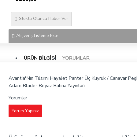
Stokta Olunca Haber Ver
Alışveriş Listeme Ekle
ÜRÜN BILGISI
YORUMLAR
Avantia'Nın Tılsımı Hayalet Panter Üç Kuyruk / Canavar Peş
Adam Blade- Beyaz Balina Yayınları
Yorumlar
Yorum Yapınız