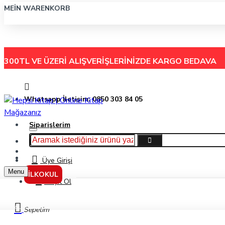
MEIN WARENKORB
300TL VE ÜZERİ ALIŞVERİŞLERİNİZDE
KARGO BEDAVA
Whatsapp İletişim: 0850 303 84 05
Siparişlerim
Hakkımızda
Menu
İletişim
Üye Girişi
Menu
İLKOKUL
Kayıt Ol
Avantia'Nın Tılsımı Hayalet Panter Üç Kuyruk / Canavar Peşinde 24-Adam Blad
Sepetim