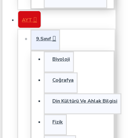
AYT
9.Sınıf
Biyoloji
Coğrafya
Din Kültürü Ve Ahlak Bilgisi
Fizik