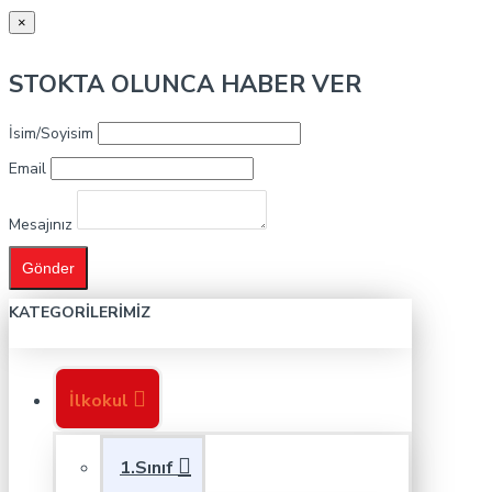
×
STOKTA OLUNCA HABER VER
İsim/Soyisim
Email
Mesajınız
Gönder
KATEGORILERIMIZ
İlkokul
1.Sınıf