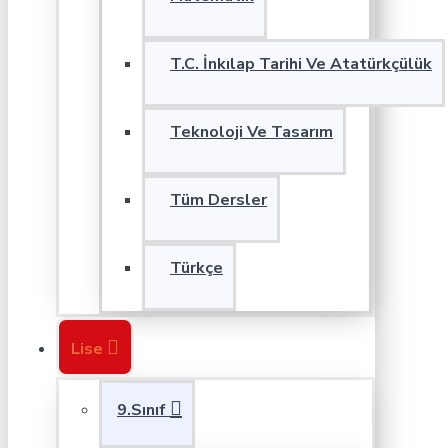
T.C. İnkılap Tarihi Ve Atatürkçülük
Teknoloji Ve Tasarım
Tüm Dersler
Türkçe
Lise
9.Sınıf