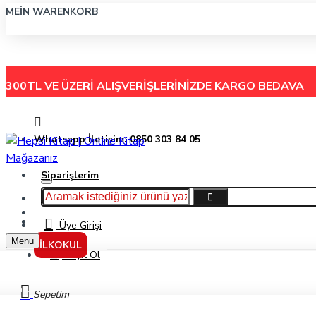
MEIN WARENKORB
300TL VE ÜZERİ ALIŞVERİŞLERİNİZDE
KARGO BEDAVA
Whatsapp İletişim: 0850 303 84 05
Siparişlerim
Hakkımızda
Menu
İletişim
Üye Girişi
Menu
İLKOKUL
Kayıt Ol
Kargaşa Dünyası Kemirgen Yaratık Muro / Canavar Peşinde 32 - Adam Blade - 
Sepetim