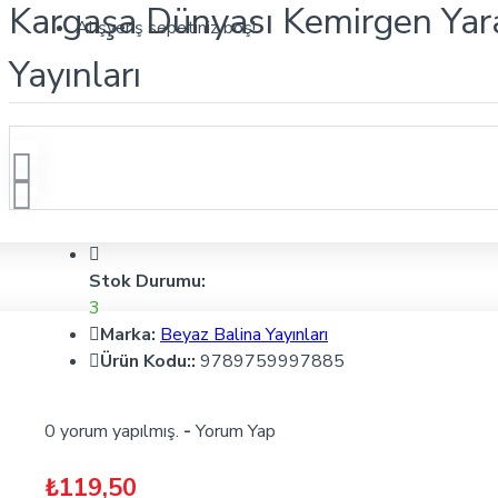
Kargaşa Dünyası Kemirgen Yara
Alışveriş sepetiniz boş!
Yayınları
Stok Durumu:
3
Marka:
Beyaz Balina Yayınları
Ürün Kodu::
9789759997885
0 yorum yapılmış.
-
Yorum Yap
₺119,50