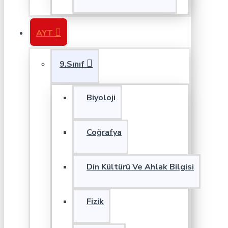
AYT
9.Sınıf
Biyoloji
Coğrafya
Din Kültürü Ve Ahlak Bilgisi
Fizik