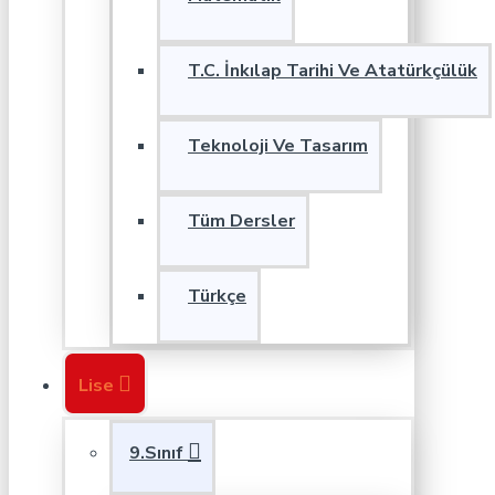
T.C. İnkılap Tarihi Ve Atatürkçülük
Teknoloji Ve Tasarım
Tüm Dersler
Türkçe
Lise
9.Sınıf