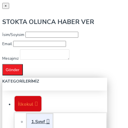
×
STOKTA OLUNCA HABER VER
İsim/Soyisim
Email
Mesajınız
Gönder
KATEGORILERIMIZ
İlkokul
1.Sınıf