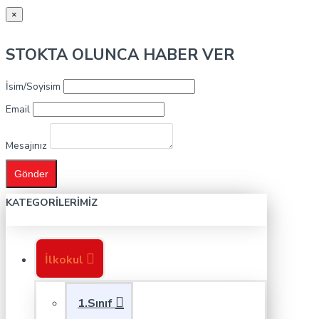
×
STOKTA OLUNCA HABER VER
İsim/Soyisim
Email
Mesajınız
Gönder
KATEGORILERIMIZ
İlkokul
1.Sınıf