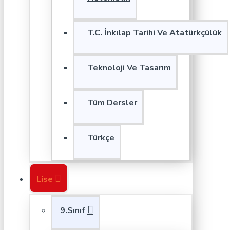
T.C. İnkılap Tarihi Ve Atatürkçülük
Teknoloji Ve Tasarım
Tüm Dersler
Türkçe
Lise
9.Sınıf