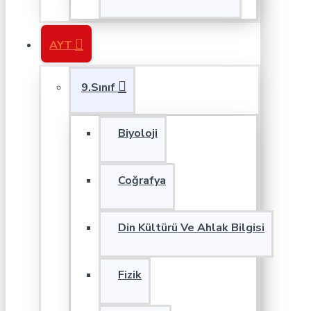
AYT
9.Sınıf
Biyoloji
Coğrafya
Din Kültürü Ve Ahlak Bilgisi
Fizik