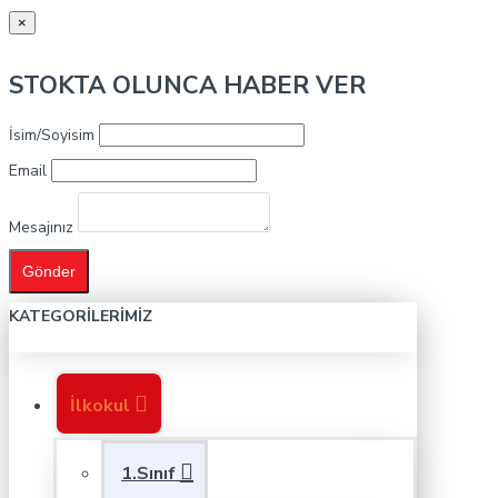
×
STOKTA OLUNCA HABER VER
İsim/Soyisim
Email
Mesajınız
Gönder
KATEGORILERIMIZ
İlkokul
1.Sınıf