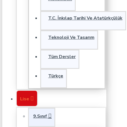
T.C. İnkılap Tarihi Ve Atatürkçülük
Teknoloji Ve Tasarım
Tüm Dersler
Türkçe
Lise
9.Sınıf