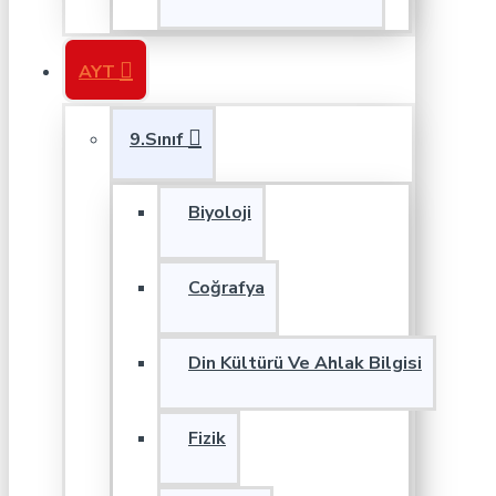
AYT
9.Sınıf
Biyoloji
Coğrafya
Din Kültürü Ve Ahlak Bilgisi
Fizik