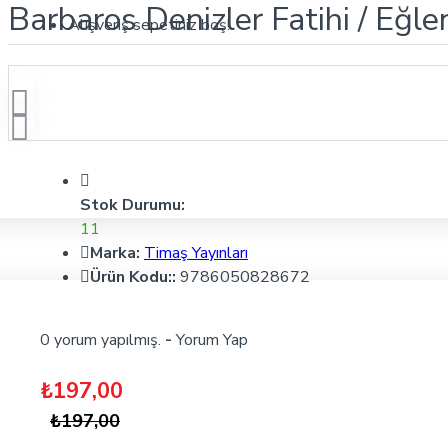
Barbaros Denizler Fatihi / Eğle
Alışveriş sepetiniz boş!
Stok Durumu:
11
Marka:
Timaş Yayınları
Ürün Kodu::
9786050828672
0 yorum yapılmış.
-
Yorum Yap
₺197,00
₺197,00