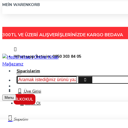
MEIN WARENKORB
300TL VE ÜZERİ ALIŞVERİŞLERİNİZDE
KARGO BEDAVA
Whatsapp İletişim: 0850 303 84 05
Siparişlerim
Hakkımızda
Menu
İletişim
Üye Girişi
Menu
İLKOKUL
Kayıt Ol
Barbaros Denizler Fatihi / Eğlenceli Tarih 44 - Metin Özdamarlar - Timaş Yayın
Sepetim