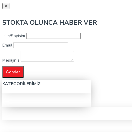
×
STOKTA OLUNCA HABER VER
İsim/Soyisim
Email
Mesajınız
Gönder
KATEGORILERIMIZ