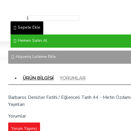
Sepete Ekle
Hemen Satın Al
Alışveriş Listeme Ekle
ÜRÜN BILGISI
YORUMLAR
Barbaros Denizler Fatihi / Eğlenceli Tarih 44 - Metin Özdam
Yayınları
Yorumlar
Yorum Yapınız