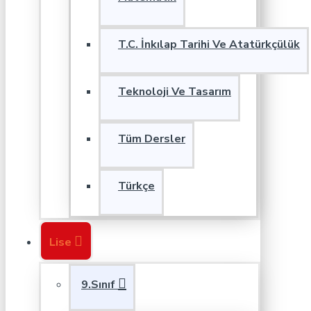
T.C. İnkılap Tarihi Ve Atatürkçülük
Teknoloji Ve Tasarım
Tüm Dersler
Türkçe
Lise
9.Sınıf