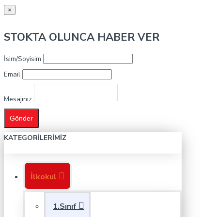
×
STOKTA OLUNCA HABER VER
İsim/Soyisim
Email
Mesajınız
Gönder
KATEGORILERIMIZ
İlkokul
1.Sınıf