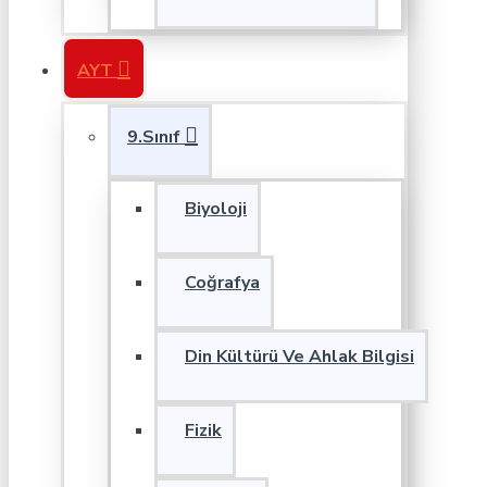
AYT
9.Sınıf
Biyoloji
Coğrafya
Din Kültürü Ve Ahlak Bilgisi
Fizik