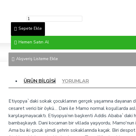
Sepete Ekle
Hemen Satın Al
Alışveriş Listeme Ekle
ÜRÜN BILGISI
YORUMLAR
Etiyopya`daki sokak çocuklarının gerçek yaşamına dayanan 
cesaret verici bir öykü… Dani ile Mamo normal koşullarda asl
karşılaşmayacaktı. Etiyopya’nın başkenti Addis Ababa`daki h
bambaşkaydı. Dani kocaman bir villada yaşıyordu, Mamo'nun i
Ama bu iki çocuk şimdi şehrin sokaklarında kaçak. Biri despo