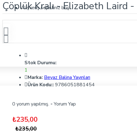
Çöplük Kralı - Elizabeth Laird -
Alışveriş sepetiniz boş!
Stok Durumu:
1
Marka:
Beyaz Balina Yayınları
Ürün Kodu::
9786051881454
0 yorum yapılmış.
-
Yorum Yap
₺235,00
₺235,00