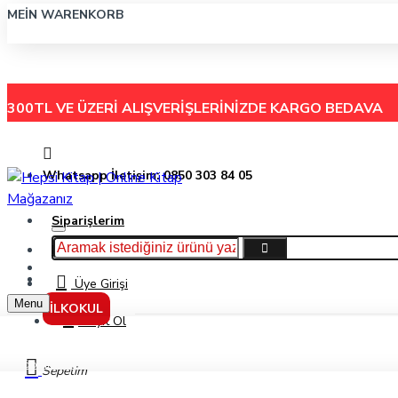
MEIN WARENKORB
300TL VE ÜZERİ ALIŞVERİŞLERİNİZDE
KARGO BEDAVA
Whatsapp İletişim: 0850 303 84 05
Siparişlerim
Hakkımızda
Menu
İletişim
Üye Girişi
Menu
İLKOKUL
Kayıt Ol
Çöplük Kralı - Elizabeth Laird - Beyaz Balina yayınları
Sepetim