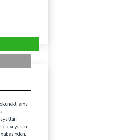
dokunaklı ama
a
ayatları
se evi yoktu.
t babasından,