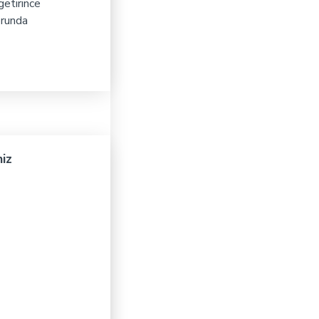
getirince
orunda
niz