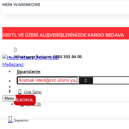
MEIN WARENKORB
300TL VE ÜZERİ ALIŞVERİŞLERİNİZDE
KARGO BEDAVA
Whatsapp İletişim: 0850 303 84 05
Siparişlerim
Hakkımızda
Menu
İletişim
Üye Girişi
Menu
İLKOKUL
Kayıt Ol
Dinamit Bükücü / Levent İz Peşinde 3 - Mustafa Orakçı - Timaş Yayınları
Sepetim