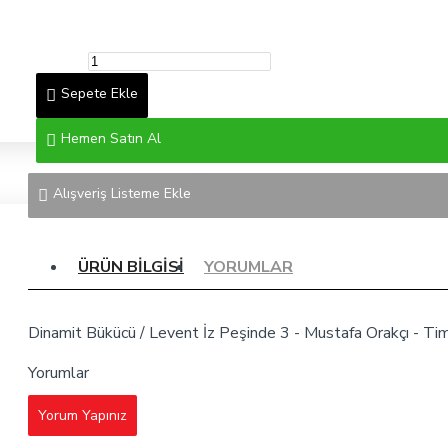
Sepete Ekle
Hemen Satın Al
Alışveriş Listeme Ekle
ÜRÜN BILGISI
YORUMLAR
Dinamit Bükücü / Levent İz Peşinde 3 - Mustafa Orakçı - Tim
Yorumlar
Yorum Yapınız