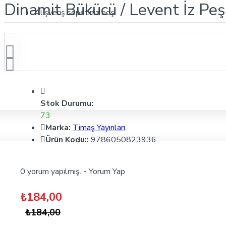
Dinamit Bükücü / Levent İz Peş
Alışveriş sepetiniz boş!
Stok Durumu:
73
Marka:
Timaş Yayınları
Ürün Kodu::
9786050823936
0 yorum yapılmış.
-
Yorum Yap
₺184,00
₺184,00