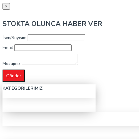
×
STOKTA OLUNCA HABER VER
İsim/Soyisim
Email
Mesajınız
Gönder
KATEGORILERIMIZ