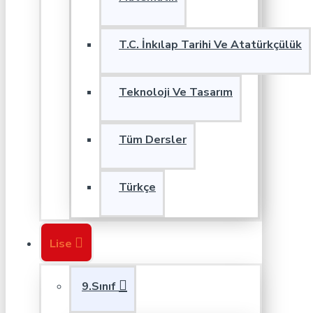
T.C. İnkılap Tarihi Ve Atatürkçülük
Teknoloji Ve Tasarım
Tüm Dersler
Türkçe
Lise
9.Sınıf