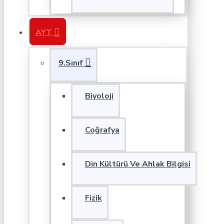
AYT
9.Sınıf
Biyoloji
Coğrafya
Din Kültürü Ve Ahlak Bilgisi
Fizik