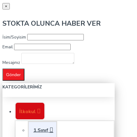
×
STOKTA OLUNCA HABER VER
İsim/Soyisim
Email
Mesajınız
Gönder
KATEGORILERIMIZ
İlkokul
1.Sınıf