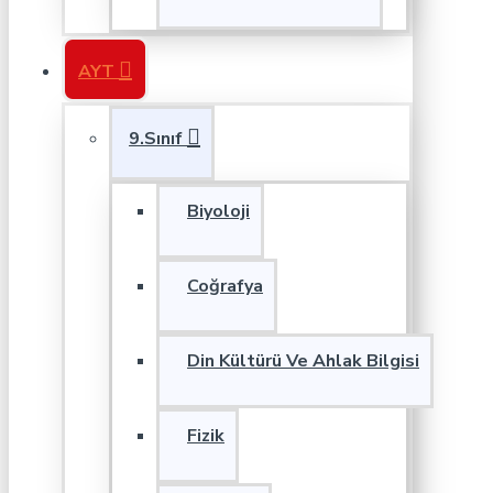
AYT
9.Sınıf
Biyoloji
Coğrafya
Din Kültürü Ve Ahlak Bilgisi
Fizik