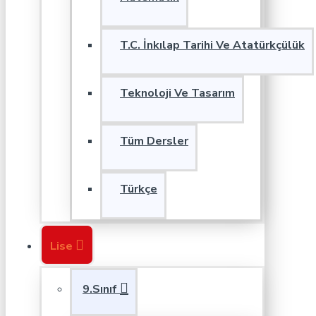
T.C. İnkılap Tarihi Ve Atatürkçülük
Teknoloji Ve Tasarım
Tüm Dersler
Türkçe
Lise
9.Sınıf