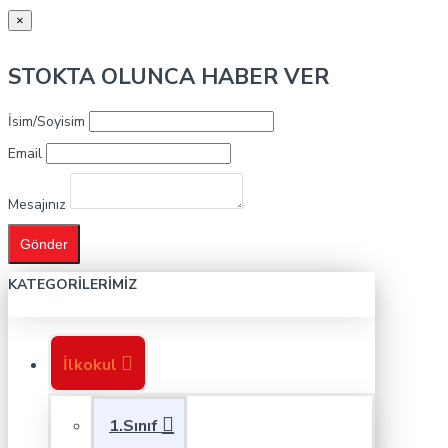
×
STOKTA OLUNCA HABER VER
İsim/Soyisim
Email
Mesajınız
Gönder
KATEGORILERIMIZ
İlkokul
1.Sınıf