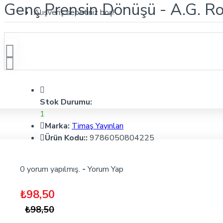
Genç Prensin Dönüşü - A.G. Ro
Alışveriş sepetiniz boş!
Stok Durumu:
1
Marka:
Timaş Yayınları
Ürün Kodu::
9786050804225
0 yorum yapılmış.
-
Yorum Yap
₺98,50
₺98,50