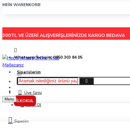
MEIN WARENKORB
300TL VE ÜZERİ ALIŞVERİŞLERİNİZDE
KARGO BEDAVA
Whatsapp İletişim: 0850 303 84 05
Siparişlerim
Hakkımızda
Menu
İletişim
Üye Girişi
Menu
İLKOKUL
Kayıt Ol
Genç Prensin Dönüşü - A.G. Roemmers - Timaş Yayınları
Sepetim