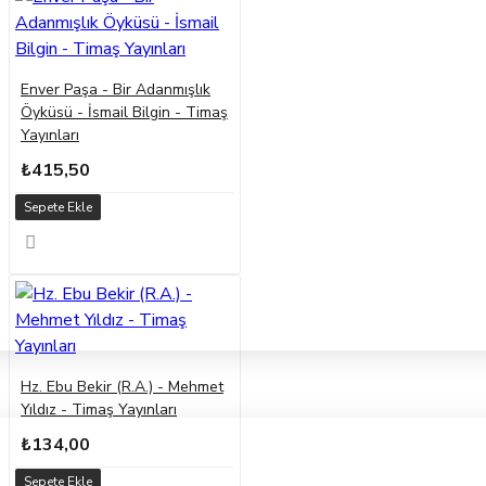
Enver Paşa - Bir Adanmışlık
Öyküsü - İsmail Bilgin - Timaş
Yayınları
₺415,50
Sepete Ekle
Hz. Ebu Bekir (R.A.) - Mehmet
Yıldız - Timaş Yayınları
₺134,00
Sepete Ekle