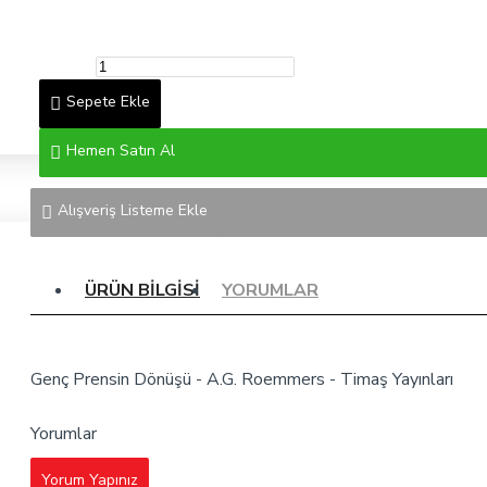
Sepete Ekle
Hemen Satın Al
Alışveriş Listeme Ekle
ÜRÜN BILGISI
YORUMLAR
Genç Prensin Dönüşü - A.G. Roemmers - Timaş Yayınları
Yorumlar
Yorum Yapınız