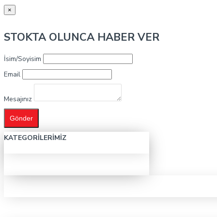
×
STOKTA OLUNCA HABER VER
İsim/Soyisim
Email
Mesajınız
Gönder
KATEGORILERIMIZ