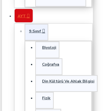
AYT
9.Sınıf
Biyoloji
Coğrafya
Din Kültürü Ve Ahlak Bilgisi
Fizik