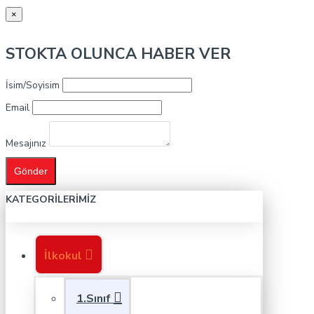
×
STOKTA OLUNCA HABER VER
İsim/Soyisim
Email
Mesajınız
Gönder
KATEGORILERIMIZ
İlkokul
1.Sınıf