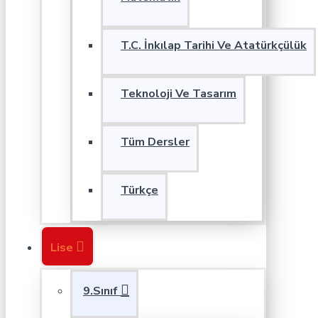
T.C. İnkılap Tarihi Ve Atatürkçülük
Teknoloji Ve Tasarım
Tüm Dersler
Türkçe
Lise
9.Sınıf