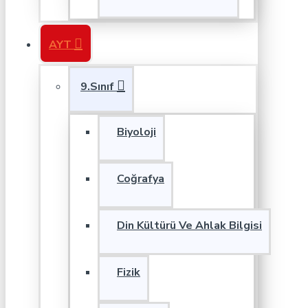
AYT
9.Sınıf
Biyoloji
Coğrafya
Din Kültürü Ve Ahlak Bilgisi
Fizik