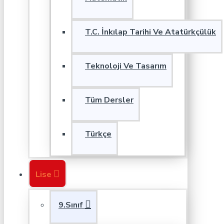
T.C. İnkılap Tarihi Ve Atatürkçülük
Teknoloji Ve Tasarım
Tüm Dersler
Türkçe
Lise
9.Sınıf