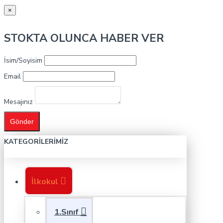
×
STOKTA OLUNCA HABER VER
İsim/Soyisim
Email
Mesajınız
Gönder
KATEGORILERIMIZ
İlkokul
1.Sınıf