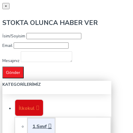
×
STOKTA OLUNCA HABER VER
İsim/Soyisim
Email
Mesajınız
Gönder
KATEGORILERIMIZ
İlkokul
1.Sınıf