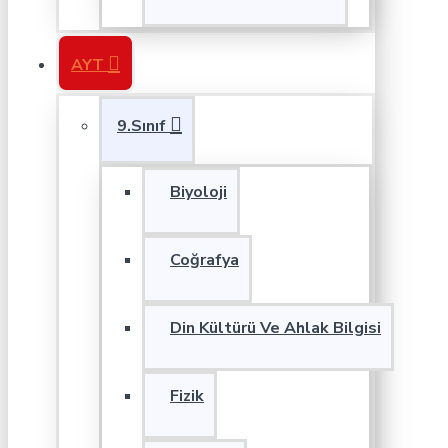
AYT
9.Sınıf
Biyoloji
Coğrafya
Din Kültürü Ve Ahlak Bilgisi
Fizik