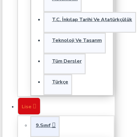
T.C. İnkılap Tarihi Ve Atatürkçülük
Teknoloji Ve Tasarım
Tüm Dersler
Türkçe
Lise
9.Sınıf