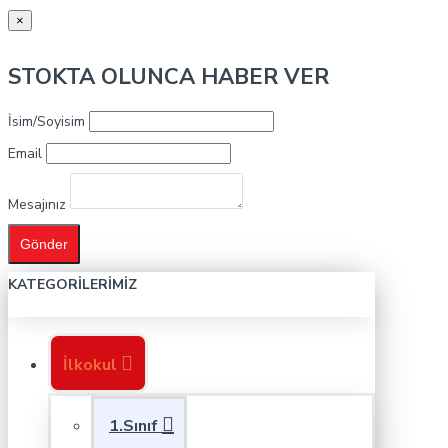
×
STOKTA OLUNCA HABER VER
İsim/Soyisim
Email
Mesajınız
Gönder
KATEGORILERIMIZ
İlkokul
1.Sınıf