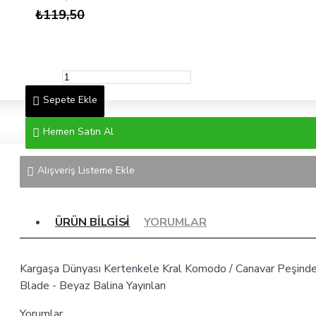
₺119,50
Sepete Ekle
Hemen Satın Al
Alışveriş Listeme Ekle
ÜRÜN BILGISI
YORUMLAR
Kargaşa Dünyası Kertenkele Kral Komodo / Canavar Peşind
Blade - Beyaz Balina Yayınları
Yorumlar