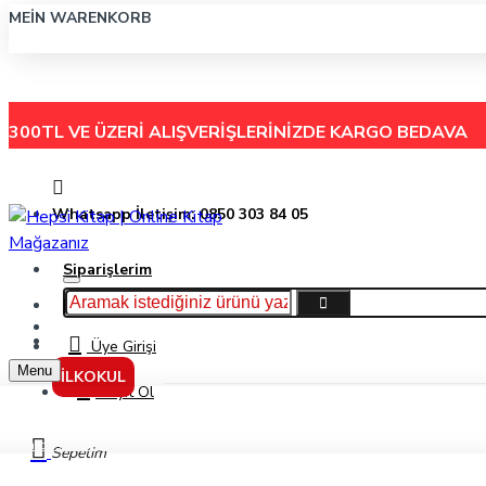
MEIN WARENKORB
300TL VE ÜZERİ ALIŞVERİŞLERİNİZDE
KARGO BEDAVA
Whatsapp İletişim: 0850 303 84 05
Siparişlerim
Hakkımızda
Menu
İletişim
Üye Girişi
Menu
İLKOKUL
Kayıt Ol
Kargaşa Dünyası Kertenkele Kral Komodo / Canavar Peşinde 31 - Adam Blade 
Sepetim