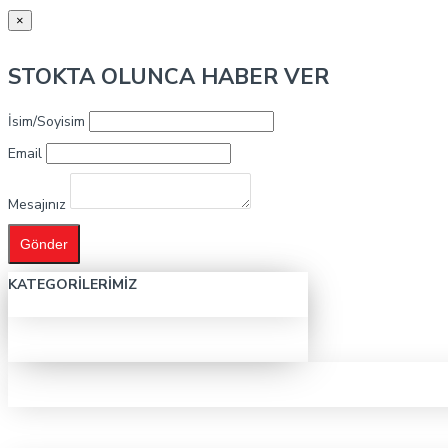
×
STOKTA OLUNCA HABER VER
İsim/Soyisim
Email
Mesajınız
Gönder
KATEGORILERIMIZ