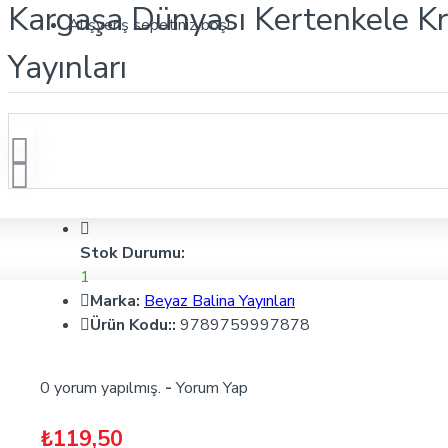
Kargaşa Dünyası Kertenkele Kr
Alışveriş sepetiniz boş!
Yayınları
Stok Durumu:
1
Marka:
Beyaz Balina Yayınları
Ürün Kodu::
9789759997878
0 yorum yapılmış.
-
Yorum Yap
₺119,50