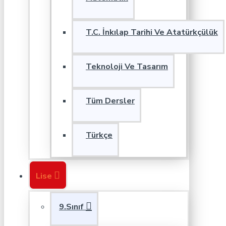
T.C. İnkılap Tarihi Ve Atatürkçülük
Teknoloji Ve Tasarım
Tüm Dersler
Türkçe
Lise
9.Sınıf