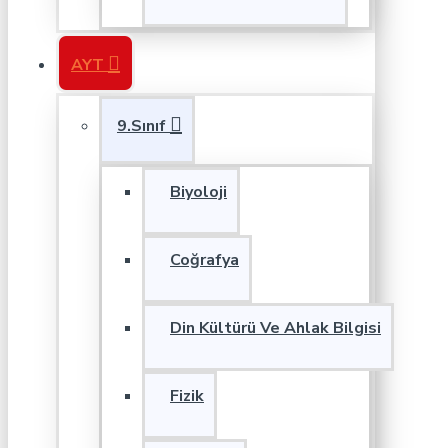
AYT
9.Sınıf
Biyoloji
Coğrafya
Din Kültürü Ve Ahlak Bilgisi
Fizik