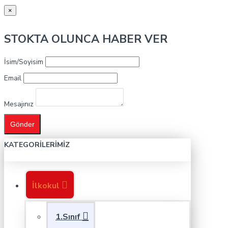
×
STOKTA OLUNCA HABER VER
İsim/Soyisim
Email
Mesajınız
Gönder
KATEGORILERIMIZ
İlkokul
1.Sınıf