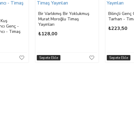
Bir Varlıkmış Bir Yoklukmuş
Bilinçli Genç
Murat Moroğlu Timaş
Tarhan - Tima
 Kuş
Yayınları
cı Genç -
₺223,50
cı - Timaş
₺128,00
Sepete Ekle
Sepete Ekle