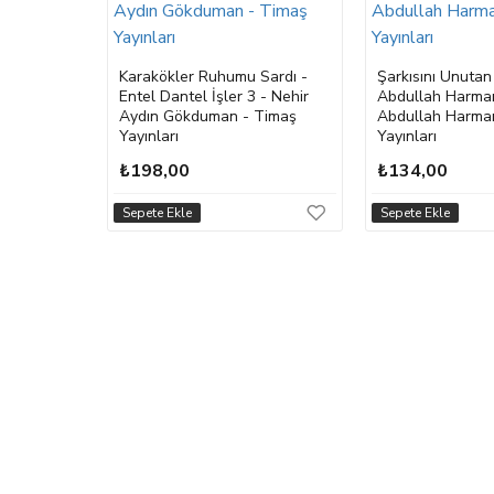
adele -
arı - Bear
Karakökler Ruhumu Sardı -
Şarkısını Unutan
ları
Entel Dantel İşler 3 - Nehir
Abdullah Harman
Aydın Gökduman - Timaş
Abdullah Harman
Yayınları
Yayınları
₺198,00
₺134,00
Sepete Ekle
Sepete Ekle