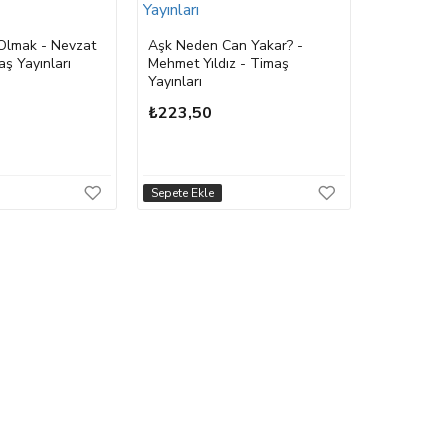
 Olmak - Nevzat
Aşk Neden Can Yakar? -
ş Yayınları
Mehmet Yıldız - Timaş
Allahın Elç
Yayınları
Muhammedi
Salih Suru
₺223,50
₺475,00
Sepete Ekle
Sepete Ekle