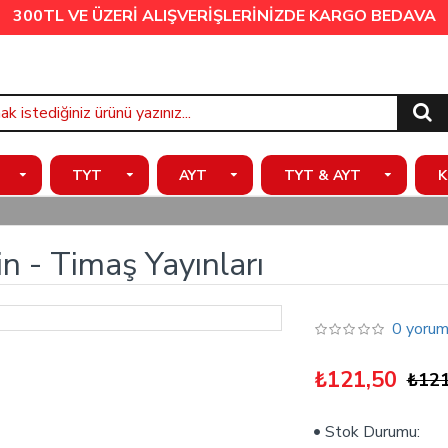
300TL VE ÜZERİ ALIŞVERİŞLERİNİZDE
KARGO BEDAVA
TYT
AYT
TYT & AYT
K
in - Timaş Yayınları
0 yorum
₺121,50
₺121
Stok Durumu: