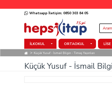
Whatsapp İletişim: 0850 303 84 05
İLKOKUL
ORTAOKUL
LISE
Küçük Yusuf - İsmail Bilgin - Timaş Yayınları
Küçük Yusuf - İsmail Bilg