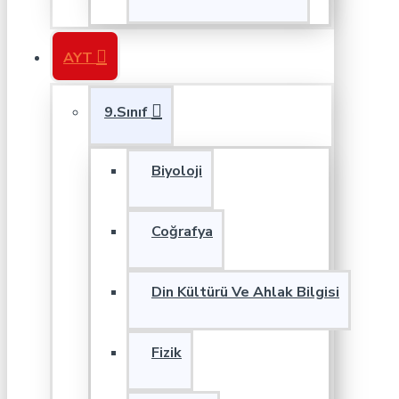
AYT
9.Sınıf
Biyoloji
Coğrafya
Din Kültürü Ve Ahlak Bilgisi
Fizik