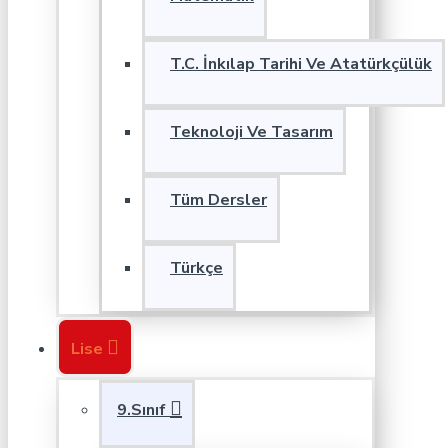
T.C. İnkılap Tarihi Ve Atatürkçülük
Teknoloji Ve Tasarım
Tüm Dersler
Türkçe
Lise
9.Sınıf