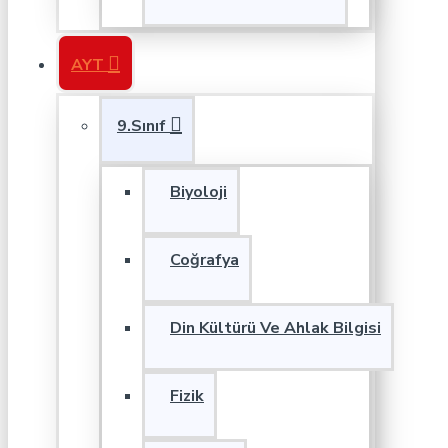
AYT
9.Sınıf
Biyoloji
Coğrafya
Din Kültürü Ve Ahlak Bilgisi
Fizik