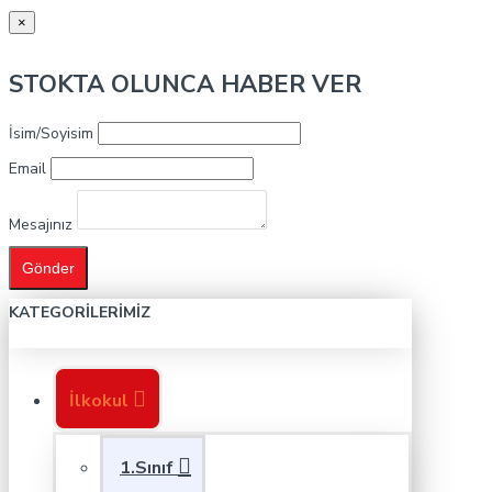
×
STOKTA OLUNCA HABER VER
İsim/Soyisim
Email
Mesajınız
Gönder
KATEGORILERIMIZ
İlkokul
1.Sınıf