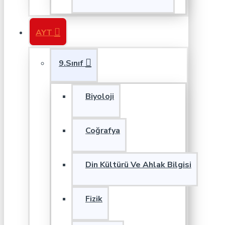
AYT
9.Sınıf
Biyoloji
Coğrafya
Din Kültürü Ve Ahlak Bilgisi
Fizik