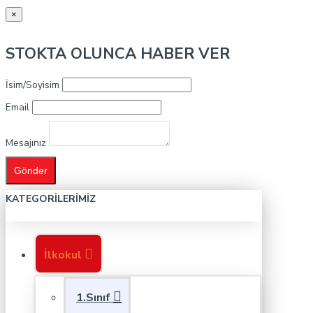
×
STOKTA OLUNCA HABER VER
İsim/Soyisim
Email
Mesajınız
Gönder
KATEGORILERIMIZ
İlkokul
1.Sınıf