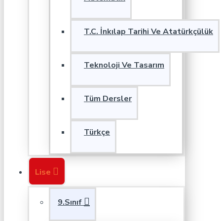
T.C. İnkılap Tarihi Ve Atatürkçülük
Teknoloji Ve Tasarım
Tüm Dersler
Türkçe
Lise
9.Sınıf