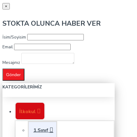
×
STOKTA OLUNCA HABER VER
İsim/Soyisim
Email
Mesajınız
Gönder
KATEGORILERIMIZ
İlkokul
1.Sınıf