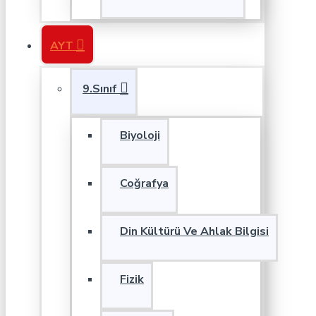
AYT
9.Sınıf
Biyoloji
Coğrafya
Din Kültürü Ve Ahlak Bilgisi
Fizik