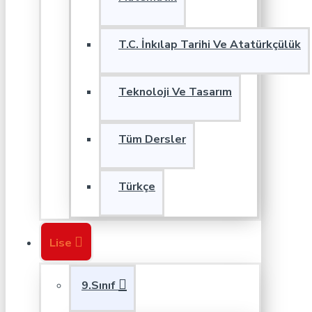
T.C. İnkılap Tarihi Ve Atatürkçülük
Teknoloji Ve Tasarım
Tüm Dersler
Türkçe
Lise
9.Sınıf